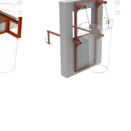
 балконам
крепление в оконный проем
Вес, кг: 42
ВхШхГ, мм: 1700х1480х840
Вес, кг: 28
(0)
2 241 000 сум
q_108245
РЗИНУ
В КОРЗИНУ