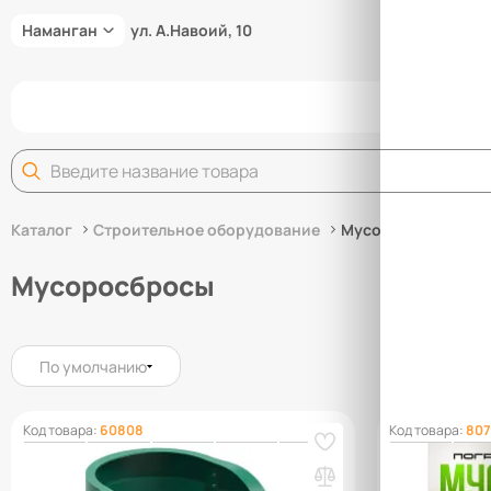
Наманган
ул. А.Навоий, 10
Задай
Каталог
Строительное оборудование
Мусоросбросы
Мусоросбросы
По умолчанию
Код товара:
60808
Код товара:
807
Секция мусоросброса приемная
Погрузочна
зеленая, с цепями