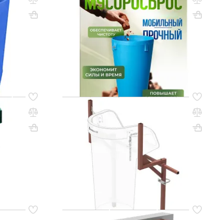
цепями)
Вес, кг: 39
ВхШхГ, мм: 1100х540х540
Вес, кг: 6
(0)
1 207 000 сум
q_260474
РЗИНУ
В КОРЗИНУ
Код товара:
60795
ая
Кронштейн для мусоросбросов,
пей
крепление к лесам
Вес, кг: 11.5
ВхШхГ, мм: 1550х1600х400
Вес, кг: 15.4
(0)
1 819 000 сум
q_108241
РЗИНУ
В КОРЗИНУ
Код товара:
60799
ов,
Кронштейн для мусоросбросов,