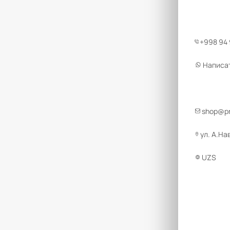
+998 94
Написа
shop@pr
ул. А.На
UZS