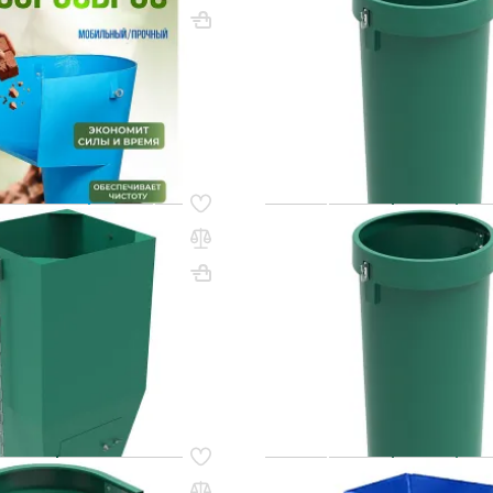
100х790х790
Вес, кг: 9
ВхШхГ, мм: 1200х610
(0)
 сум
915 000 сум
3
q_108251
В КОРЗИНУ
В КО
10
Код товара:
60804
орости металлический
Секция мусоросброса пряма
цепями
с цепями
1100х500х586
Вес, кг: 37
ВхШхГ, мм: 1200х610
(0)
0 сум
1 001 000 сум
6
q_108250
В КОРЗИНУ
В КО
13
Код товара:
80707
орости пластиковый
Гаситель скорости для мус