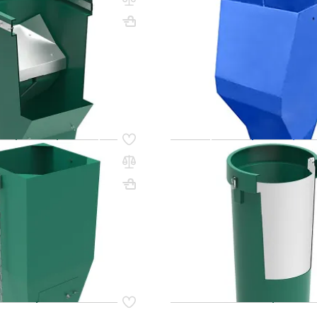
з цепей
ВхШхГ, мм: 1140х695х632
100х700
Вес, кг: 21.3
(0)
4 548 000 сум
0 сум
9
q_260470
В КОРЗИНУ
В КО
11
Код товара:
60803
орости металлический
Секция мусоросброса прям
з цепей
(усиленная) зеленая, без це
1100х500х586
Вес, кг: 36
ВхШхГ, мм: 1200х610
(0)
0 сум
1 281 000 сум
q_108249
В КОРЗИНУ
В КО
97
Код товара:
60798
для мусоросбросов,
Кронштейн для мусоросброс