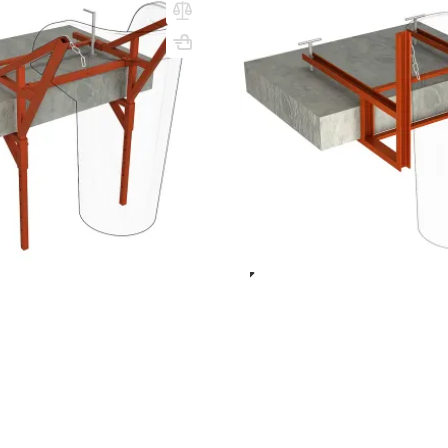
ный
крепление к перекрытиям и
510х1025х905
Вес, кг: 28
ВхШхГ, мм: 755х1036х830
(0)
0 сум
3 147 000 сум
q_108244
В КОРЗИНУ
В КО
Показать ещё
1
2
роплиты Honda
Показать все
роительства