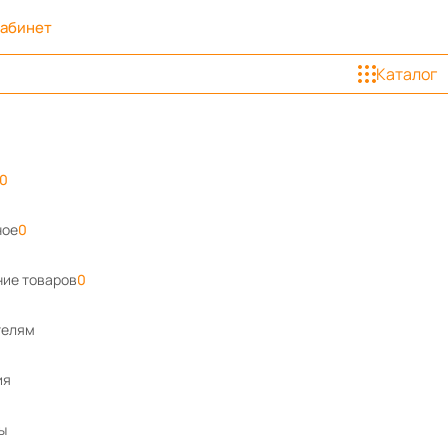
кабинет
Каталог
0
ное
0
ие товаров
0
телям
ия
ы