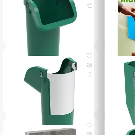
ВхШхГ, мм: 1
ВхШхГ, мм: 1200х734
Вес, кг: 10
(0)
(0)
1 582 000
1 211 000 сум
q_108254
q_26047
В КОРЗИНУ
Код товара:
60806
Код товара:
608
Секция мусоросброса приемная
Гаситель ск
(усиленная) зеленая, с цепями
зеленый, с 
ВхШхГ, мм: 1200х734
Вес, кг: 14
ВхШхГ, мм: 
(0)
(0)
1 569 000 сум
4 393 00
q_108252
q_10825
В КОРЗИНУ
Код товара:
80708
Код товара:
608
Кронштейн универсальный для
Гаситель ск