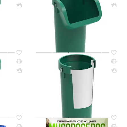
Вес, кг: 7.5
ВхШхГ, мм: 1200х734
Вес, кг: 10
(0)
1 063 000 сум
q_108255
РЗИНУ
В КОРЗИНУ
Код товара:
60802
я зеленая,
Секция мусоросброса прямая
(усиленная) зеленая, с цепями
Вес, кг: 8.5
ВхШхГ, мм: 1200х610
Вес, кг: 12.5
(0)
1 424 000 сум
q_108248
РЗИНУ
В КОРЗИНУ
Код товара:
80711
оросброса
Прямая секция мусоросброса (с