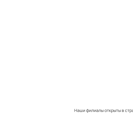
Товаров в корзине:
0
Закрыть
Перейти
Товаров в избранном:
0
Закрыть
Перейти
Товаров в сравнении:
0
Закрыть
Перейти
Наши филиалы открыты в стр