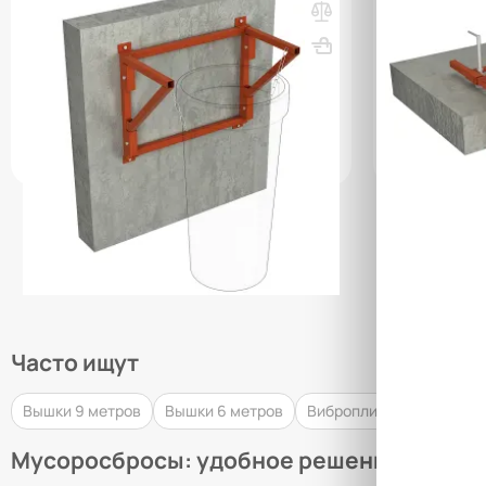
крепление к стене
универсаль
ВхШхГ, мм: 730х500х890
Вес, кг: 18
ВхШхГ, мм: 1
(0)
(0)
1 412 000 сум
2 599 00
q_108242
q_108243
В КОРЗИНУ
Часто ищут
Вышки 9 метров
Вышки 6 метров
Виброплиты 80 кг
Виб
Мусоросбросы: удобное решение для ст