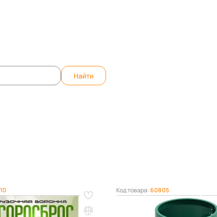
те вопрос, ответим быстро!
WhatsApp
Teleg
Найти
10
Код товара:
60805
я воронка мусоросброса
Секция мусоросброса пряма
без цепей