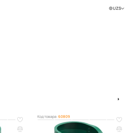
0
0
0
Войти в личный кабинет
UZS
ram
1
2
Код товара:
60809
я зеленая,
Секция мусоросброса приемная
зеленая, без цепей