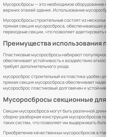
Мусоросбросы — это необходимое оборудование на любой строит
верхних этажей здания. Использование мусоросбросов значител
Мусоросбросы строительные состоят из нескольких секций, кот
прямая секция мусоросброса, обеспечивающая равномерное прох
переходные секции, что позволяет адаптировать мусоросброс по
Преимущества использования пластико
Пластиковые мусоросбросы набирают популярность благодаря св
обеспечивает устойчивость к воздействию атмосферных явлений,
требует дополнительного ухода.
мусоросброс строительный из пластика удобен для многоэтажны
прямая секция мусоросброса обеспечивает надежное скольжен
мусоросброс пластиковый долговечен и устойчив к износу.
Мусоросбросы секционные для разных т
Секции мусоросброса могут быть различной длины и диаметра, ч
сборно-разборная конструкция мусоросбросов позволяет быстро
таких систем, что позволяет им выдерживать большие объемы с
Приобретение качественных мусоросбросов в Намангане позволя