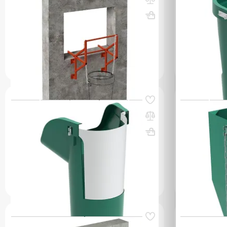
мусоросброса, в окно
зеленый, бе
ВхШхГ, мм: 1105х997х854
Вес, кг: 33
ВхШхГ, мм: 1
(0)
(0)
2 400 000 сум
3 728 00
q_260471
q_10825
В КОРЗИНУ
Код товара:
60807
Код товара:
608
Секция мусоросброса приемная
Гаситель ск
(усиленная) зеленая, без цепей
зеленый, бе
ВхШхГ, мм: 1200х734
Вес, кг: 14
ВхШхГ, мм: 
(0)
(0)
1 424 000 сум
4 275 00
q_108253
q_108257
В КОРЗИНУ
Код товара:
60796
Код товара:
607
Кронштейн для мусоросбросов,
Кронштейн 