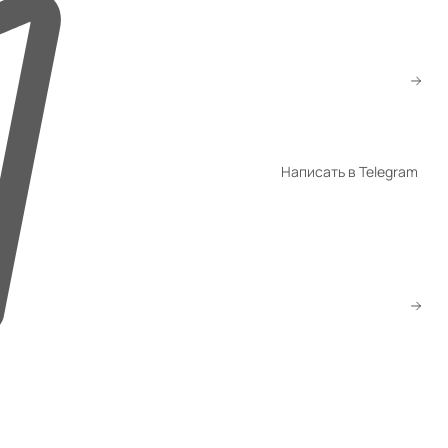
+998 94 940-44-00
+998 94 940-94-04
shop@promet.uz
Написать в Telegram
WhatsApp
Telegram
Скачать прайс
Заказать звонок