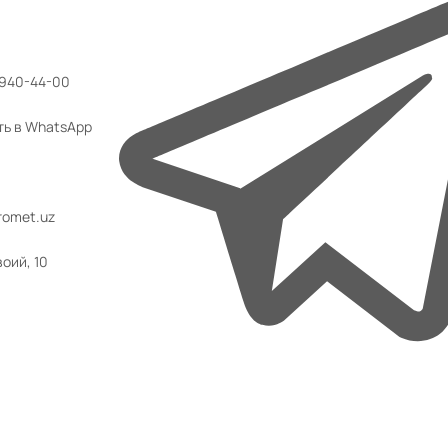
 940-44-00
ть в WhatsApp
omet.uz
воий, 10