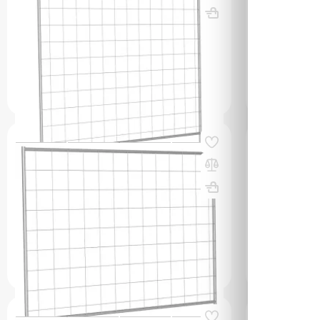
порошковая окраска
ВхШхГ, мм: 
ВхШхГ, мм: 1800х25х2000
Вес, кг: 7.5
(0)
(0)
852 000 
599 000 сум
q_108171
q_108165
В КОРЗИНУ
Код товара:
60724
Код товара:
607
Ограждение инвентарное
Ограждение
строительное (ИСО) Стандарт 1520
строительно
цинк
ВхШхГ, мм: 
ВхШхГ, мм: 1500х25х2000
Вес, кг: 6.8
(0)
(0)
799 000 
477 000 сум
q_108170
q_108164
В КОРЗИНУ
Код товара:
60723
Код товара:
607