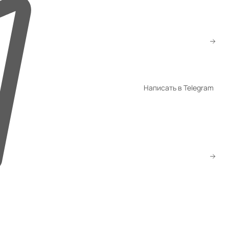
+998 94 940-44-00
+998 94 940-94-04
shop@promet.uz
Написать в Telegram
WhatsApp
Telegram
Скачать прайс
Заказать звонок