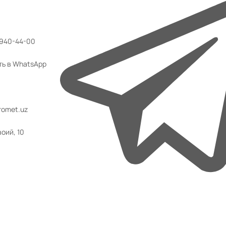
 940-44-00
ть в WhatsApp
omet.uz
воий, 10