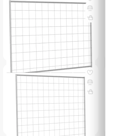
Ограждение инвентарное
Калитка сва
строительное (ИСО) Стандарт 1520
ВхШхГ, мм: 
порошковая окраска
(0)
ВхШхГ, мм: 1500х25х2000
Вес, кг: 6.8
(0)
1 087 00
649 000 сум
q_108169
q_108163
В КОРЗИНУ
Код товара:
60726
Код товара:
607
Ограждение инвентарное
Опора съемн
строительное (ИСО) Стандарт 1820
Стандарт
цинк
ВхШхГ, мм: 
ВхШхГ, мм: 1800х25х2000
Вес, кг: 7.5
(0)
(0)
172 000 
629 000 сум
q_108172
q_108177
В КОРЗИНУ