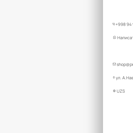
+998 94
Написа
shop@pr
ул. А.На
UZS