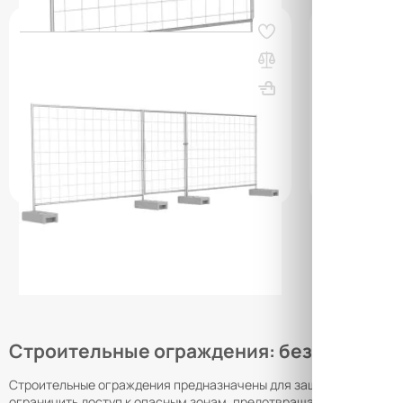
Код товара:
60721
Код товара:
607
Калитка сварная (ИСО Стандарт)
Подпорка с
порошковая окраска
Стандарт
ВхШхГ, мм: 1500х25х1000
Вес, кг: 4.4
ВхШхГ, мм: 
(0)
(0)
627 000 сум
101 000 
q_108167
q_108182
В КОРЗИНУ
Строительные ограждения: безопасность
Строительные ограждения предназначены для защиты рабочих зон
ограничить доступ к опасным зонам, предотвращая несчастные