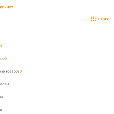
кабинет
Каталог
0
ное
0
ие товаров
0
телям
ия
ы