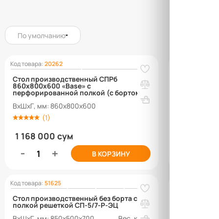
По умолчанию
Код товара:
20262
Код товара:
351
Стол производственный СПРб
Стол произв
860х800х600 «Base» с
860х600х600
перфорированной полкой (с бортом)
цинк)
ВхШхГ, мм: 860х800х600
ВхШхГ, мм: 
(1)
(0)
1 168 000 сум
938 000 
q_9136
q_80279
В КОРЗИНУ
Код товара:
51625
Код товара:
200
Хит
Стол производственный без борта с
Стол произ
полкой решеткой СП-5/7-Р-ЭЦ
860х1000х60
(полка-реше
ВхШхГ, мм: 850х500х700
Вес, кг: 14