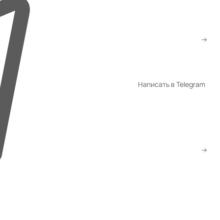
+998 94 940-44-00
+998 94 940-94-04
shop@promet.uz
Написать в Telegram
WhatsApp
Telegram
Скачать прайс
Заказать звонок