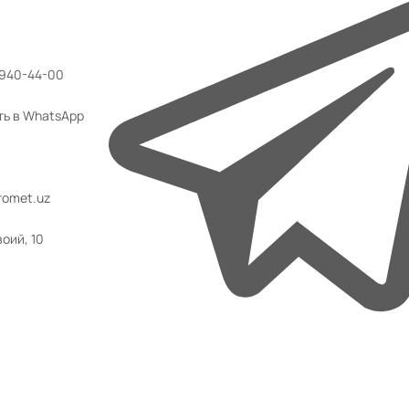
 940-44-00
ть в WhatsApp
omet.uz
воий, 10