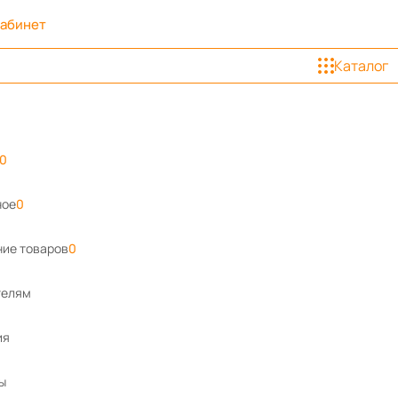
кабинет
Каталог
0
ное
0
ие товаров
0
телям
ия
ы