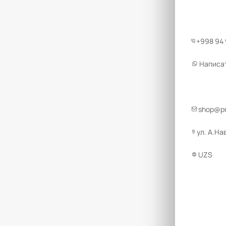
+998 94
Написа
shop@pr
ул. А.На
UZS