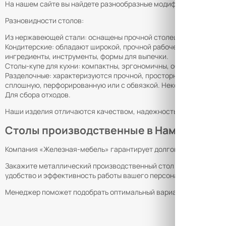
На нашем сайте вы найдете разнообразные модификации, каждая
Разновидности столов:
Из нержавеющей стали: оснащены прочной столешницей, устойчи
Кондитерские: обладают широкой, прочной рабочей зоной, кото
ингредиенты, инструменты, формы для выпечки.
Столы-купе для кухни: компактны, эргономичны, обеспечивают 
Разделочные: характеризуются прочной, просторной поверхность
сплошную, перфорированную или с обвязкой. Некоторые модели
Для сбора отходов.
Наши изделия отличаются качеством, надежностью, функциона
Столы производственные в Намангане
Компания «Железная-мебель» гарантирует долговечность продук
Закажите металлический производственный стол сегодня, обесп
удобство и эффективность работы вашего персонала.
Менеджер поможет подобрать оптимальный вариант для вашего з