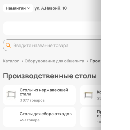
Наманган
ул. А.Навоий, 10
За
Каталог
Оборудование для общепита
Производственные
Производственные столы
Столы из нержавеющей
Кондитерские с
стали
250 товаров
3 077 товаров
Производствен
Столы для сбора отходов
прочие
453 товара
118 товаров